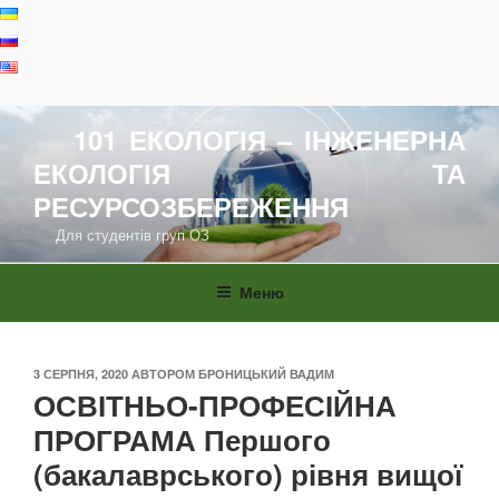
Перейти
до
вмісту
101 ЕКОЛОГІЯ – ІНЖЕНЕРНА
ЕКОЛОГІЯ ТА
РЕСУРСОЗБЕРЕЖЕННЯ
Для студентів груп ОЗ
Меню
ОПУБЛІКОВАНО
3 СЕРПНЯ, 2020
АВТОРОМ
БРОНИЦЬКИЙ ВАДИМ
ОСВІТНЬО-ПРОФЕСІЙНА
ПРОГРАМА Першого
(бакалаврського) рівня вищої