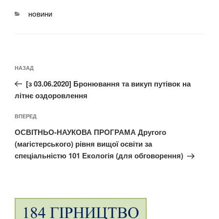
КАТЕГОРІЇ
НОВИНИ
Навігація
Попередній
НАЗАД
записів
запис:
[з 03.06.2020] Бронювання та викуп путівок на
літнє оздоровлення
Наступний
ВПЕРЕД
запис
ОСВІТНЬО-НАУКОВА ПРОГРАМА Другого
(магістерського) рівня вищої освіти за
спеціальністю 101 Екологія (для обговорення)