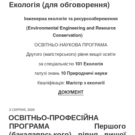
Екологія (для обговорення)
Інженерна екологія та ресурсозбереження
(
Environmental Engineering and Resource
Conservation
)
ОСВІТНЬО-НАУКОВА ПРОГРАМА
Другого (магістерського) рівня вищої освіти
за спеціальністю
101 Екологія
галузі знань
10 Природничі науки
Кваліфікація:
Магістр з екології
ДОКУМЕНТ
ОПУБЛІКОВАНО
3 СЕРПНЯ, 2020
ОСВІТНЬО-ПРОФЕСІЙНА
ПРОГРАМА Першого
(бакалаврського) рівня вищої