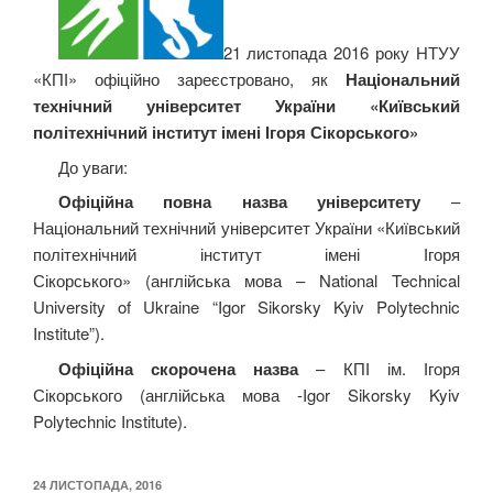
21 листопада 2016 року НТУУ
«КПІ» офіційно зареєстровано, як
Національний
технічний університет України «Київський
політехнічний інститут імені Ігоря Сікорського»
До уваги:
Офіційна повна назва університету
–
Національний технічний університет України «Київський
політехнічний інститут імені Ігоря
Сікорського» (англійська мова – National Technical
University of Ukraine “Igor Sikorsky Kyiv Polytechnic
Institute”).
Офіційна скорочена назва
– КПІ ім. Ігоря
Сікорського (англійська мова -Igor Sikorsky Kyiv
Polytechnic Institute).
ОПУБЛІКОВАНО
24 ЛИСТОПАДА, 2016