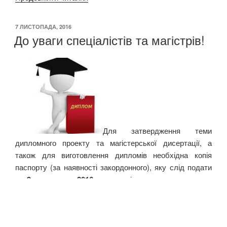
«21st
Century
ОПУБЛІКОВАНО
7 ЛИСТОПАДА, 2016
Skills
До уваги спеціалістів та магістрів!
for
Learning
and
Teaching»”
Для затвердження теми
дипломного проекту та магістерської дисертації, а
також для виготовлення дипломів необхідна копія
паспорту (за наявності закордонного), яку слід подати
до
9 листопада 2016 р.
разом із заявами на тему, та
прізвищем англійською мовою у 513-22 кімнату
Познанській Наталії Юріївні.
Переглянути більш детальну інформацію