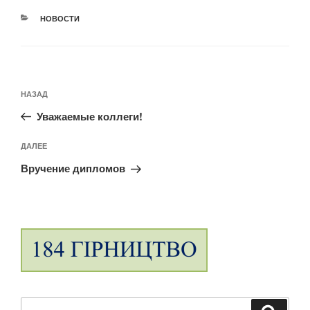
РУБРИКИ
НОВОСТИ
Навигация
Предыдущая
НАЗАД
по
запись:
Уважаемые коллеги!
записям
Следующая
ДАЛЕЕ
запись
Вручение дипломов
Искать:
Поиск