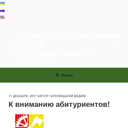
Перейти
к
содержимому
101 ЕКОЛОГІЯ — ІНЖЕНЕРНА
ЕКОЛОГІЯ ТА
РЕСУРСОЗБЕРЕЖЕННЯ
Для студентів груп ОЗ
Меню
ОПУБЛИКОВАНО
11 ДЕКАБРЯ, 2017
АВТОР:
БРОНИЦЬКИЙ ВАДИМ
К вниманию абитуриентов!