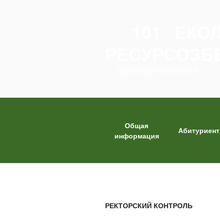
Перейти
к
101 ЕКО
содержимому
РЕСУРСОЗБ
Для студентів груп ОЗ
Общая
Абитуриент
информация
РЕКТОРСКИЙ КОНТРОЛЬ