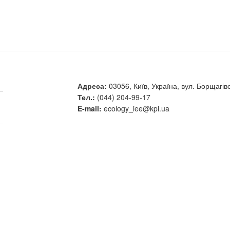
Адреса:
03056, Київ, Україна, вул. Борщагівс
Тел.:
(044) 204-99-17
E-mail:
ecology_iee@kpi.ua